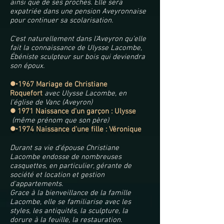
ainsi que de ses proches. Elle sera
expatriée dans une pension Aveyronnaise
pour continuer sa scolarisation.
C'est naturellement dans l'Aveyron qu'elle
fait la connaissance de Ulysse Lacombe,
Ébéniste sculpteur sur bois qui deviendra
son époux.
l
1967 Mariage de Christiane
Roquefort
avec Ulysse Lacombe, en
l'église de Vanc (Aveyron)
l
1971 Naissance d'un garçon : Ulysse
(même prénom que son père)
l
1974 Naissance d'une fille : Véronique
Durant sa vie d'épouse Christiane
Lacombe endosse de nombreuses
casquettes, en particulier, gérante de
société et location et gestion
d'appartements.
Grace à la bienveillance de la famille
Lacombe, elle se familiarise avec les
styles, les antiquités, la sculpture, la
dorure à la feuille, la restauration.