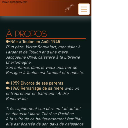
www.cl-opengallery.com
À Propos
l
Née à Toulon en Août 1945
D'un père, Victor Roquefort, menuisier à
l'arsenal de Toulon et d'une mère,
Jacqueline Oliva, caissière à la Librairie
Charlemagne..
Son enfance, dans le vieux quartier de
Besagne à Toulon est familial et modeste.
l
1959 Divorce de ses parents
l
1960 Remariage de sa mère
avec un
entrepreneur en bâtiment : André
Bonnevialle
Très rapidement son père en fait autant
en épousant Marie Thérèse Duchêne.
A la suite de ce bouleversement familial
elle est écartée de son pays de naissance