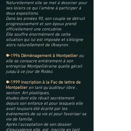
Naturellement elle se met à dessiner pour
ses loisirs ce qui l'amène à participer à
deux expositions.
Dans les années 90, son couple se détruit
progressivement et son époux prend
officiellement une concubine.
Elle souffre énormément de cette
situation qui lui est imposée et s'éloigne
alors naturellement de l’Aveyron.
l
1996 Déménagement à Montpellier
ou
elle se consacre entièrement à son
entreprise Montpelliéraine quelle gérait
jusqu'à ce jour de Rodez.
l
1999 Inscription à la Fac de lettre de
Montpellier
en tant qu'auditeur libre ,
section Art plastiques,
études dont elle rêvait secrètement
depuis son enfance et pour lesquels elle
avait toujours été écarté par les
événements de sa vie et pour favoriser sa
vie de famille.
Après l'acceptation de son dossier
d'équivalence elle est inscrite en tant