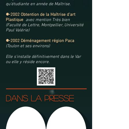
qu'étudiante en année de Maîtrise.
l
2002 Obtention de la Maîtrise d'art
Plastique
avec mention Très bien
(Faculté de Lettre, Montpellier, Université
Paul Valérie)
l
2002 Déménagement région Paca
(Toulon et ses environs)
Elle s'installe définitivement dans le Var
ou elle y réside encore.
dans la presse